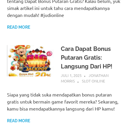
tentang Dapat Bonus Putaran Gratis? Kalau belum, yuk
simak artikel ini untuk tahu cara mendapatkannya
dengan mudah! #judionline
READ MORE
Cara Dapat Bonus
Putaran Gratis:
Langsung Dari HP!
JULI 1, 2025
JONATHAN
MORRIS
SLOT ONLINE
Siapa yang tidak suka mendapatkan bonus putaran
gratis untuk bermain game favorit mereka? Sekarang,
kamu bisa mendapatkannya langsung dari HP kamu!
READ MORE