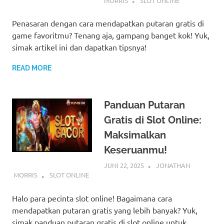
MORRIS
SLOT ONLINE
Penasaran dengan cara mendapatkan putaran gratis di
game favoritmu? Tenang aja, gampang banget kok! Yuk,
simak artikel ini dan dapatkan tipsnya!
READ MORE
Panduan Putaran
Gratis di Slot Online:
Maksimalkan
Keseruanmu!
JUNI 22, 2025
JONATHAN
MORRIS
SLOT ONLINE
Halo para pecinta slot online! Bagaimana cara
mendapatkan putaran gratis yang lebih banyak? Yuk,
simak panduan putaran gratis di slot online untuk