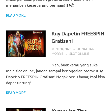
menambah keseruanmu bermain! 🎰😍
READ MORE
Kuy Dapetin FREESPIN
Gratisan!
JUNI 20, 2025
JONATHAN
MORRIS
SLOT ONLINE
Nah, buat kamu yang suka
main slot online, jangan sampai ketinggalan promo Kuy
Dapetin FREESPIN Gratisan! Nggak perlu bayar, tapi bisa
dapet untung!
READ MORE