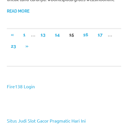
READ MORE
Paginasi
…
…
PREVIOUS
«
1
13
14
15
16
17
POSTS
pos
NEXT
23
»
POSTS
Fire138 Login
Situs Judi Slot Gacor Pragmatic Hari Ini