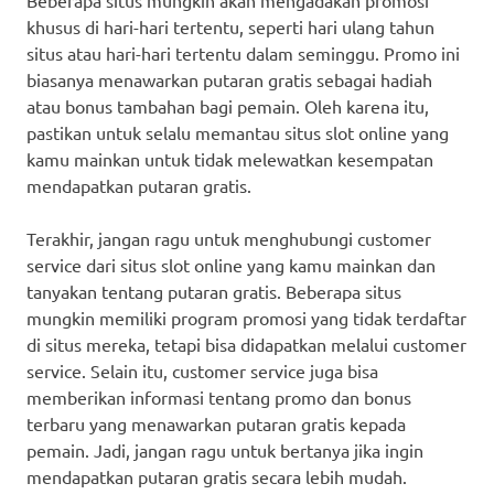
Beberapa situs mungkin akan mengadakan promosi
khusus di hari-hari tertentu, seperti hari ulang tahun
situs atau hari-hari tertentu dalam seminggu. Promo ini
biasanya menawarkan putaran gratis sebagai hadiah
atau bonus tambahan bagi pemain. Oleh karena itu,
pastikan untuk selalu memantau situs slot online yang
kamu mainkan untuk tidak melewatkan kesempatan
mendapatkan putaran gratis.
Terakhir, jangan ragu untuk menghubungi customer
service dari situs slot online yang kamu mainkan dan
tanyakan tentang putaran gratis. Beberapa situs
mungkin memiliki program promosi yang tidak terdaftar
di situs mereka, tetapi bisa didapatkan melalui customer
service. Selain itu, customer service juga bisa
memberikan informasi tentang promo dan bonus
terbaru yang menawarkan putaran gratis kepada
pemain. Jadi, jangan ragu untuk bertanya jika ingin
mendapatkan putaran gratis secara lebih mudah.