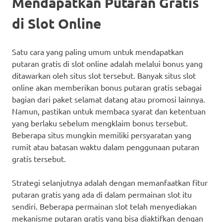
Mendapatkan Putaran Gratis
di Slot Online
Satu cara yang paling umum untuk mendapatkan
putaran gratis di slot online adalah melalui bonus yang
ditawarkan oleh situs slot tersebut. Banyak situs slot
online akan memberikan bonus putaran gratis sebagai
bagian dari paket selamat datang atau promosi lainnya.
Namun, pastikan untuk membaca syarat dan ketentuan
yang berlaku sebelum mengklaim bonus tersebut.
Beberapa situs mungkin memiliki persyaratan yang
rumit atau batasan waktu dalam penggunaan putaran
gratis tersebut.
Strategi selanjutnya adalah dengan memanfaatkan fitur
putaran gratis yang ada di dalam permainan slot itu
sendiri. Beberapa permainan slot telah menyediakan
mekanisme putaran gratis yang bisa diaktifkan dengan