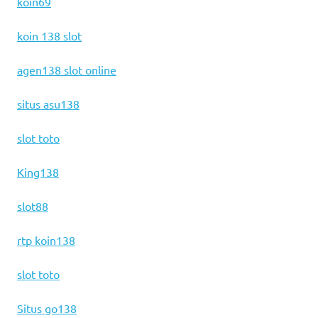
koin69
koin 138 slot
agen138 slot online
situs asu138
slot toto
King138
slot88
rtp koin138
slot toto
Situs go138