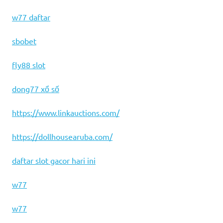
w77 daftar
sbobet
fly88 slot
dong77 xổ số
https://www.linkauctions.com/
https://dollhousearuba.com/
daftar slot gacor hari ini
w77
w77