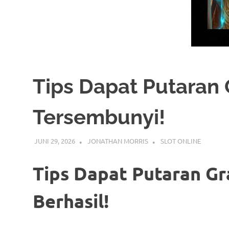
Tips Dapat Putaran 
Tersembunyi!
JUNI 29, 2026
JONATHAN MORRIS
SLOT ONLINE
Tips Dapat Putaran Gra
Berhasil!