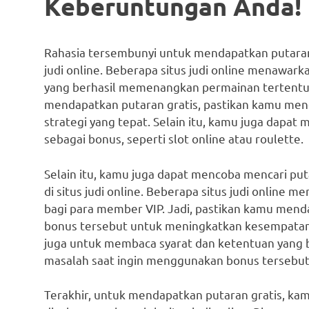
Keberuntungan Anda!
Rahasia tersembunyi untuk mendapatkan putara
judi online. Beberapa situs judi online menawark
yang berhasil memenangkan permainan tertentu
mendapatkan putaran gratis, pastikan kamu men
strategi yang tepat. Selain itu, kamu juga dapa
sebagai bonus, seperti slot online atau roulette.
Selain itu, kamu juga dapat mencoba mencari p
di situs judi online. Beberapa situs judi online 
bagi para member VIP. Jadi, pastikan kamu me
bonus tersebut untuk meningkatkan kesempatan
juga untuk membaca syarat dan ketentuan yang b
masalah saat ingin menggunakan bonus tersebut
Terakhir, untuk mendapatkan putaran gratis, ka