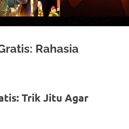
Gratis: Rahasia
tis: Trik Jitu Agar