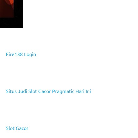
Fire138 Login
Situs Judi Slot Gacor Pragmatic Hari Ini
Slot Gacor