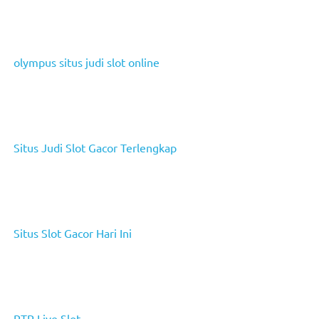
olympus situs judi slot online
Situs Judi Slot Gacor Terlengkap
Situs Slot Gacor Hari Ini
RTP Live Slot