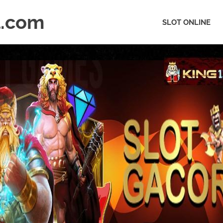
l.com
SLOT ONLINE